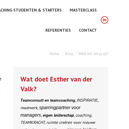
ACHING STUDENTEN & STARTERS
MASTERCLASS
Linkedin
REFERENTIES
CONTACT
page
opens
in
You are here:
new
Home
Blog
Welk bril zet jij op?
window
Wat doet Esther van der
e
Valk?
r
,
,
Teamconsult en teamcoaching
INSPIRATIE
maatwerk,
sparringpartner voor
managers
,
eigen leiderschap
, coaching,
TEAMKRACHT, ruimte creëren voor nieuwe